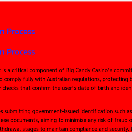
on Process
on Process
t is a critical component of Big Candy Casino’s commi
to comply fully with Australian regulations, protecting
y checks that confirm the user’s date of birth and ide
es submitting government-issued identification such as 
se documents, aiming to minimise any risk of fraud or 
ithdrawal stages to maintain compliance and security.