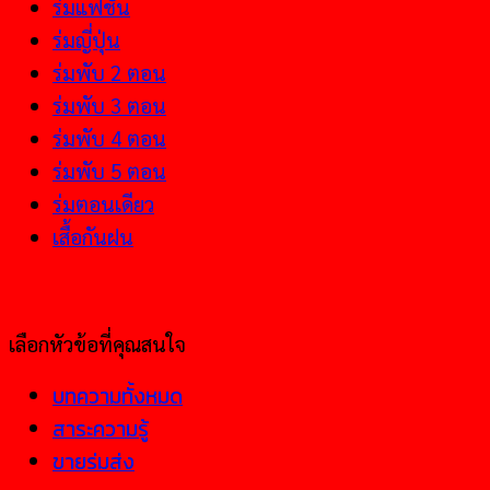
ร่มแฟชั่น
ร่มญี่ปุ่น
ร่มพับ 2 ตอน
ร่มพับ 3 ตอน
ร่มพับ 4 ตอน
ร่มพับ 5 ตอน
ร่มตอนเดียว
เสื้อกันฝน
เลือกหัวข้อที่คุณสนใจ
บทความทั้งหมด
สาระความรู้
ขายร่มส่ง