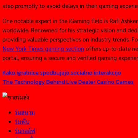
step promptly to avoid delays in their gaming experie
One notable expert in the iGaming field is Rafi Ashke
worldwide. Renowned for his strategic vision and ded
providing valuable perspectives on industry trends. F
New York Times gaming section
offers up-to-date ne
portal, ensuring a secure and verified gaming experie
Kako igralnice spodbujajo socialno interakcijo
The Technology Behind Live Dealer Casino Games
ร่มสนาม
ร่มพับ
ร่มกอล์ฟ