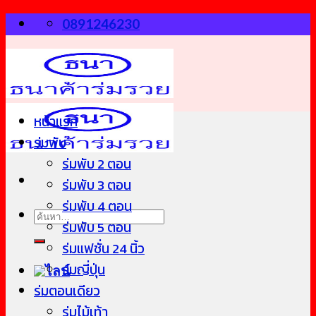
Skip
0891246230
to
content
หน้าแรก
ร่มพับ
ร่มพับ 2 ตอน
ร่มพับ 3 ตอน
ร่มพับ 4 ตอน
ค้นหา:
ร่มพับ 5 ตอน
ร่มแฟชั่น 24 นิ้ว
ร่มญี่ปุ่น
ร่มตอนเดียว
ร่มไม้เท้า