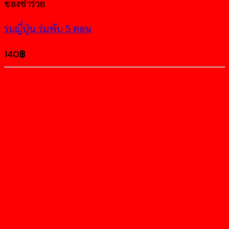
ของชำร่วย
ร่มญี่ปุ่น ร่มพับ 5 ตอน
140
฿