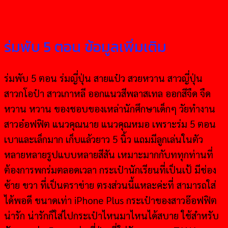
ร่มพับ 5 ตอน ข้อมูลเพิ่มเติม
ร่มพับ 5 ตอน ร่มญี่ปุ่น สายแป๋ว สวยหวาน สาวญี่ปุ่น
สาวกโอป๋า สาวเกาหลี ออกแนวสีพลาสเทล ออกสีจืด จืด
หวาน หวาน ของชอบของเหล่านักศึกษาเด็กๆ วัยทำงาน
สาวอ๋อฟฟิต แนวคุณนาย แนวคุณหมอ เพราะร่ม 5 ตอน
เบาและเล็กมาก เก็บแล้วยาว 5 นิ้ว แถมมีลูกเล่นในตัว
หลายหลายรูปแบบหลายสีสัน เหมาะมากกับททุกท่านที่
ต้องการพกร่มตลอดเวลา กระเป๋านักเรียนที่เป็นเป้ มีช่อง
ซ้าย ขวา ที่เป็นตราข่าย ตรงส่วนนี้แหละค่ะที่ สามารถใส่
ได้พอดี ขนาดเท่า iPhone Plus กระเป๋าของสาวอ๊อฟฟิต
น่ารัก น่ารักก็ใส่ไปกระเป๋าไหนมาไหนได้สบาย ใช้สำหรับ