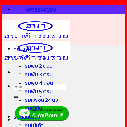
Skip
0891246230
to
content
หน้าแรก
ร่มพับ
ร่มพับ 2 ตอน
ร่มพับ 3 ตอน
ร่มพับ 4 ตอน
ค้นหา:
ร่มพับ 5 ตอน
ร่มแฟชั่น 24 นิ้ว
ร่มญี่ปุ่น
ร่มตอนเดียว
ร่มไม้เท้า