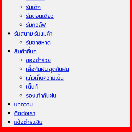
ร่มเด็ก
ร่มตอนเดียว
ร่มกอล์ฟ
ร่มสนาม ร่มแม่ค้า
ร่มชายหาด
สินค้าอื่นๆ
ของชำร่วย
เสื้อกันฝน ชุดกันฝน
แก้วเก็บความเย็น
เต็นท์
รองเท้ากันฝน
บทความ
ติดต่อเรา
แจ้งชำระเงิน