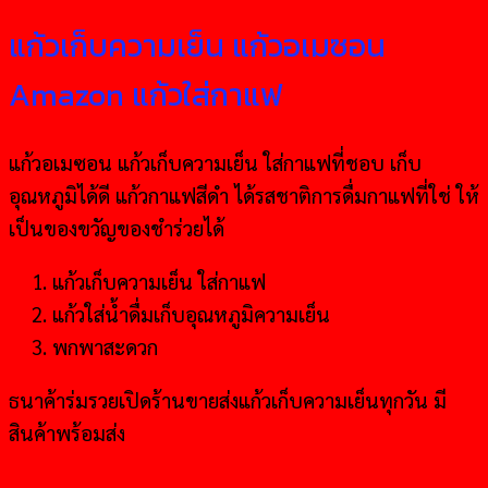
แก้วเก็บความเย็น แก้วอเมซอน
Amazon แก้วใส่กาแฟ
แก้วอเมซอน แก้วเก็บความเย็น ใส่กาแฟที่ชอบ เก็บ
อุณหภูมิได้ดี แก้วกาแฟสีดำ ได้รสชาติการดื่มกาแฟที่ใช่ ให้
เป็นของขวัญของชำร่วยได้
แก้วเก็บความเย็น ใส่กาแฟ
แก้วใส่น้ำดื่มเก็บอุณหภูมิความเย็น
พกพาสะดวก
ธนาค้าร่มรวยเปิดร้านขายส่งแก้วเก็บความเย็นทุกวัน มี
สินค้าพร้อมส่ง