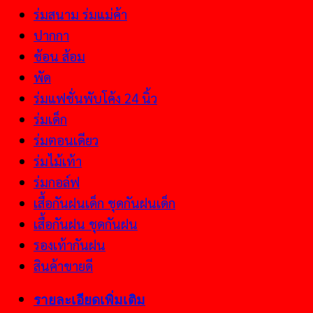
ร่มสนาม ร่มแม่ค้า
ปากกา
ช้อน ส้อม
พัด
ร่มแฟชั่นพับโค้ง 24 นิ้ว
ร่มเด็ก
ร่มตอนเดียว
ร่มไม้เท้า
ร่มกอล์ฟ
เสื้อกันฝนเด็ก ชุดกันฝนเด็ก
เสื้อกันฝน ชุดกันฝน
รองเท้ากันฝน
สินค้าขายดี
รายละเอียดเพิ่มเติม