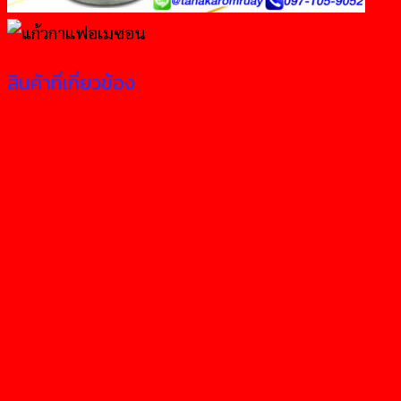
สินค้าที่เกี่ยวข้อง