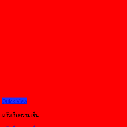
Quick View
แก้วเก็บความเย็น