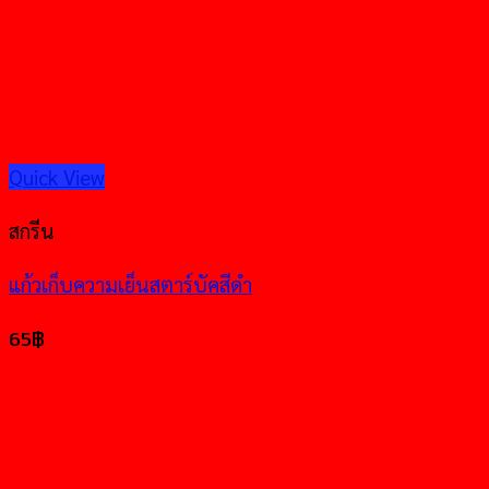
Quick View
สกรีน
แก้วเก็บความเย็นสตาร์บัคสีดำ
65
฿