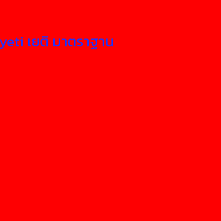
วyeti เยติ มาตราฐาน