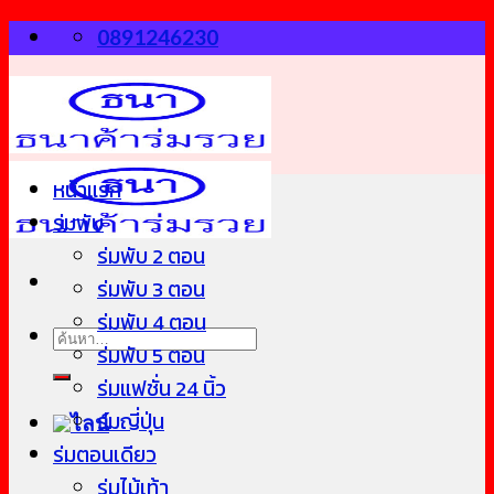
Skip
0891246230
to
content
หน้าแรก
ร่มพับ
ร่มพับ 2 ตอน
ร่มพับ 3 ตอน
ร่มพับ 4 ตอน
ค้นหา:
ร่มพับ 5 ตอน
ร่มแฟชั่น 24 นิ้ว
ร่มญี่ปุ่น
ร่มตอนเดียว
ร่มไม้เท้า