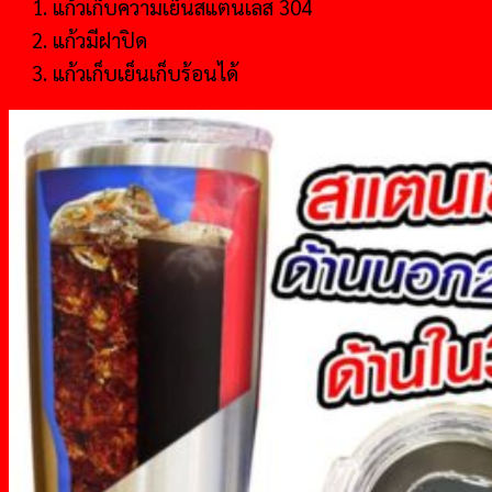
แก้วเก็บความเย็นสแตนเลส 304
แก้วมีฝาปิด
แก้วเก็บเย็นเก็บร้อนได้