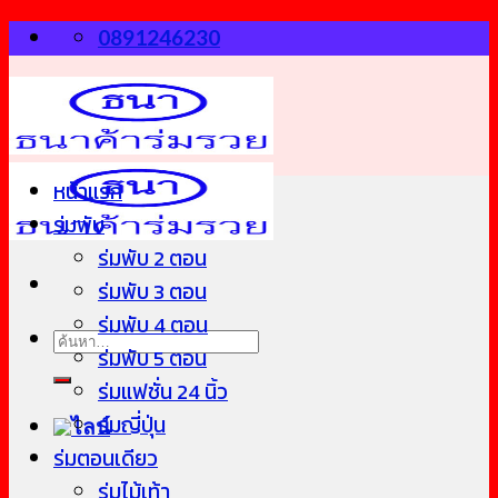
Skip
0891246230
to
content
หน้าแรก
ร่มพับ
ร่มพับ 2 ตอน
ร่มพับ 3 ตอน
ร่มพับ 4 ตอน
ค้นหา:
ร่มพับ 5 ตอน
ร่มแฟชั่น 24 นิ้ว
ร่มญี่ปุ่น
ร่มตอนเดียว
ร่มไม้เท้า