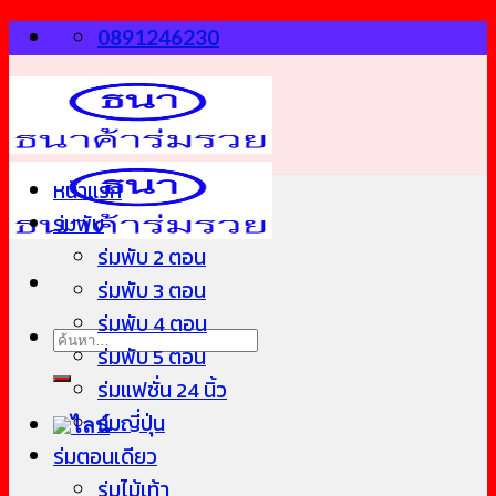
Skip
0891246230
to
content
หน้าแรก
ร่มพับ
ร่มพับ 2 ตอน
ร่มพับ 3 ตอน
ร่มพับ 4 ตอน
ค้นหา:
ร่มพับ 5 ตอน
ร่มแฟชั่น 24 นิ้ว
ร่มญี่ปุ่น
ร่มตอนเดียว
ร่มไม้เท้า