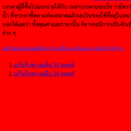
บรรดาผู้ที่ซื้อไปแจกจ่ายให้กับ เหล่าบรรดาแขกเรื่อ ว่าม
น้ำ ที่หากหาซื้อตามท้องตลาดแล้วจะเป็นของใช้ที่อยู่ในหมวดร
บอกได้เลยว่า ทั้งคุณค่าและราคานั้น ก็อาจจะมีการปรับตัวเพิ
ต่าง ๆ
แก้วสแตนเลสเก็บความเย็น แต่ละขนาดมีอะไรบ้าง
แก้วเก็บความเย็น 30 ออนซ์
แก้วเก็บความเย็น 20 ออนซ์