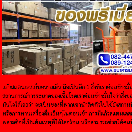
แก้วสแตนเลสเก็บความเย็น ถือเป็นอีก 1 สิ่งที่เราค่อนข้าง
สถานการณ์การระบาดของเชื้อโรคเราค่อนข้างมั่นใจว่าสิ่งของส
มั่นใจได้เลยว่า จะเป็นของที่พวกเขานำติดตัวไปใช้ยังสถาน
หรือการทานเครื่องดื่มเย็นๆในตอนเช้า การมีแก้วสแตนเลสเก
พลาสติกที่เป็นต้นเหตุที่ให้โลกร้อน หรือสามารถช่วยให้คนที