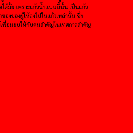
้มั้ย เพราะแก้วน้ำแบบนี้นั้น เป็นแก้ว
าของของผู้ให้ลงไปในแก้วเหล่านั้น ซึ่ง
ามาไว้เพื่อมอบให้กับคนสำคัญในเทศกาลสำคัญ