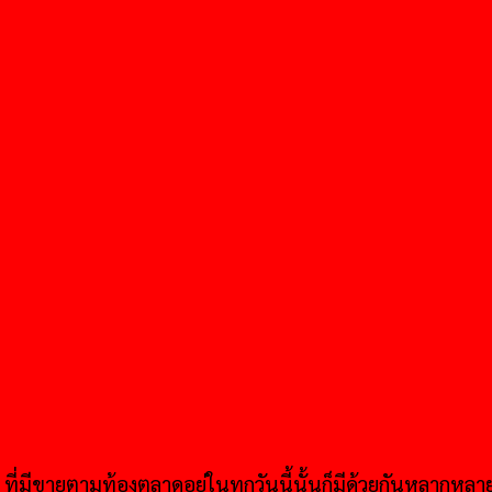
ที่มีขายตามท้องตลาดอยู่ในทุกวันนี้นั้นก็มีด้วยกันหลากหลายรูป