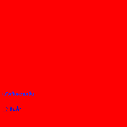
แก้วเก็บความเย็น
12 สินค้า