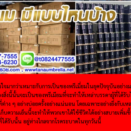
มั่นใจมากว่าเหมาะกับการเป็นของพรีเมี่ยมในยุคปัจจุบันอย่า
ิ่งนี้นั้นจะเป็นของพรีเมียมที่จะทำให้เหล่าบรรดาผู้ที่ได้ร
ที่ต่าง ๆ อย่างบ่อยครั้งอย่างแน่นอน โดยเฉพาะอย่างยิ่งกั
็บความเย็นนี้จะทำให้พวกเขาได้ใช้ชีวิตได้อย่างสบายเพิ่มข
่ได้รับนั้น อยู่ห่างไกลจากโรคระบาดในทุกวันนี้