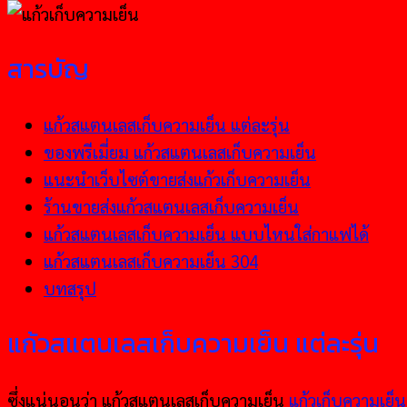
สารบัญ
แก้วสแตนเลสเก็บความเย็น แต่ละรุ่น
ของพรีเมี่ยม แก้วสแตนเลสเก็บความเย็น
แนะนำเว็บไซต์ขายส่งแก้วเก็บความเย็น
ร้านขายส่งแก้วสแตนเลสเก็บความเย็น
แก้วสแตนเลสเก็บความเย็น แบบไหนใส่กาแฟได้
แก้วสแตนเลสเก็บความเย็น 304
บทสรุป
แก้วสแตนเลสเก็บความเย็น แต่ละรุ่น
ซึ่งแน่นอนว่า แก้วสแตนเลสเก็บความเย็น
แก้วเก็บความเย็น