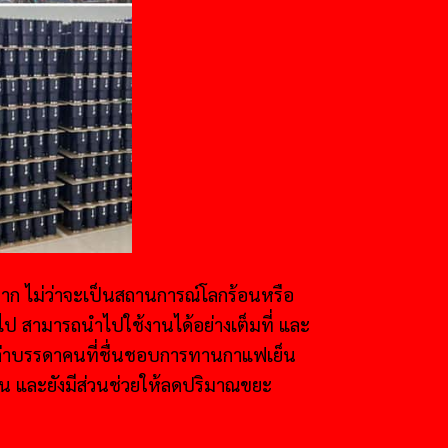
งมาก ไม่ว่าจะเป็นสถานการณ์โลกร้อนหรือ
ับไป สามารถนำไปใช้งานได้อย่างเต็มที่ และ
บเหล่าบรรดาคนที่ชื่นชอบการทานกาแฟเย็น
ึ้น และยังมีส่วนช่วยให้ลดปริมาณขยะ