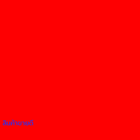
สินค้าขายดี