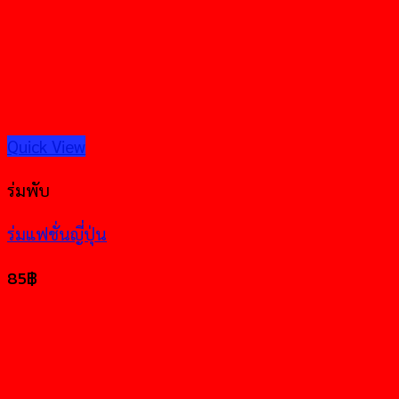
Quick View
ร่มพับ
ร่มแฟชั่นญี่ปุ่น
85
฿