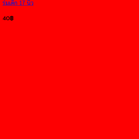
ร่มเด็ก 17 นิ้ว
40
฿