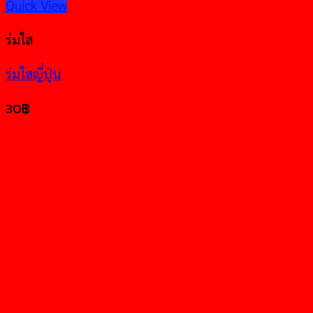
Quick View
ร่มใส
ร่มใสญี่ปุ่น
30
฿